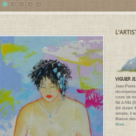
1
2
3
4
5
L'ARTIS
VIGUIER J
Jean-Pierre
récompensé 
cours de n
Né à Albi (
été durant 
retraite, il
Maison des 
More...
Search for: