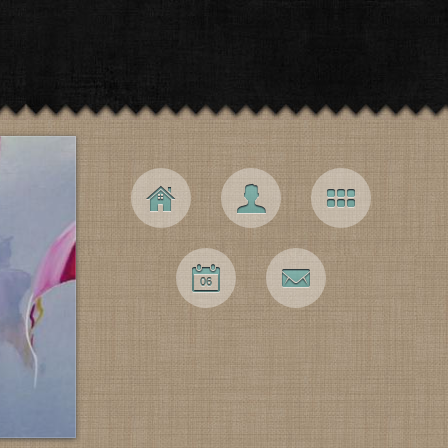
Navigation principale
Accueil
L’artiste
Galerie
Expos
Contact
06