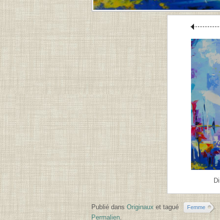
D
Publié dans
Originaux
et tagué
.
Femme
Permalien
.