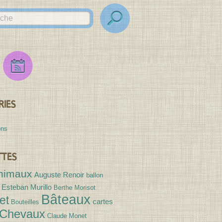
Flux
Flux
des
Expositions
RIES
ons
TTES
nimaux
Auguste Renoir
ballon
 Esteban Murillo
Berthe Morisot
Bâteaux
et
cartes
Bouteilles
Chevaux
Claude Monet