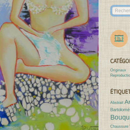
des
Canvases
CATÉGO
Originaux
Reproducti
ÉTIQUE
A
Abstrait
Bartolomé
Bouqu
Chaussure