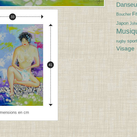
Danseu
Fr
Boucher
Largeur :
33
Japon
Joh
Musiq
spor
rugby
Visage
Hauteur :
41
imensions en cm