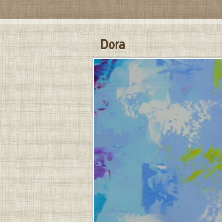
Contenu de la barre latérale
Dora
Contenu principal
PUBLIÉ
LE
31
MARS
2026
PAR
JEAN-
PIERRE
.
DERNIÈRE
MISE
À
JOUR
LE
31
MARS
2026
À
11
H
07