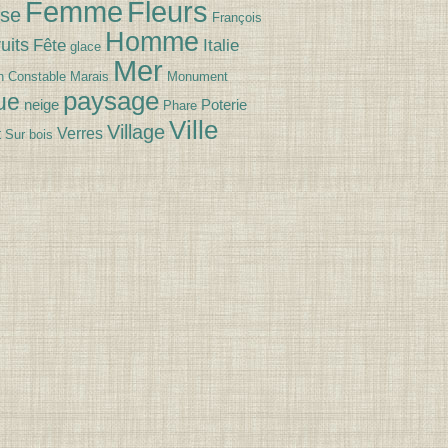
Fleurs
Femme
se
François
Homme
uits
Fête
Italie
glace
Mer
n Constable
Marais
Monument
paysage
ue
neige
Poterie
Phare
Ville
Village
Verres
t
Sur bois