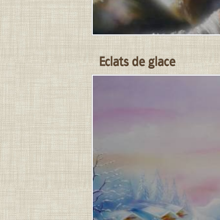
Eclats de glace
PUBLIÉ
LE
1
MAI
2015
PAR
JEAN-
PIERRE
.
DERNIÈRE
MISE
À
JOUR
LE
1
MAI
2015
À
13