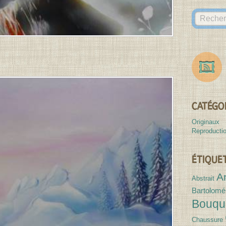
des
Canvases
CATÉGO
Originaux
Reproducti
ÉTIQUE
A
Abstrait
Bartolomé
Bouqu
Chaussure