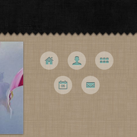
Navigation principale
Accueil
L’artiste
Galerie
Expos
Contact
06