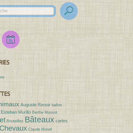
Flux
Flux
des
Expositions
RIES
ons
TTES
nimaux
Auguste Renoir
ballon
 Esteban Murillo
Berthe Morisot
Bâteaux
et
cartes
Bouteilles
Chevaux
Claude Monet