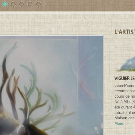
1
2
3
4
5
L'ARTIS
VIGUIER J
Jean-Pierre
récompensé 
cours de n
Né à Albi (
été durant 
retraite, il
Maison des 
More...
Search for: