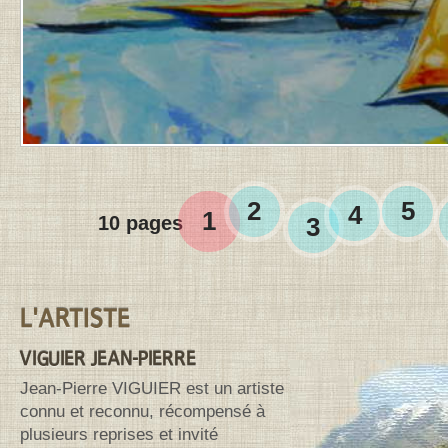
LE
31
MARS
2026
À
12
H
22
MIN
.
2
5
4
1
10 pages
3
Contenu de la barre latérale
L'ARTISTE
VIGUIER JEAN-PIERRE
Jean-Pierre VIGUIER est un artiste
connu et reconnu, récompensé à
plusieurs reprises et invité