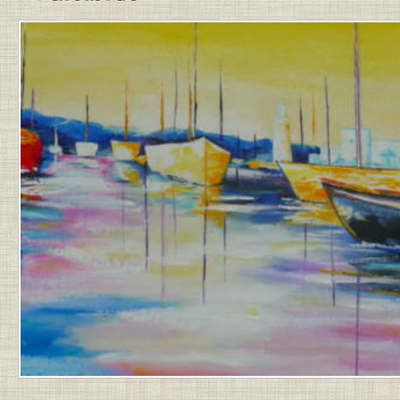
PUBLIÉ
LE
31
MARS
2026
PAR
JEAN-
PIERRE
.