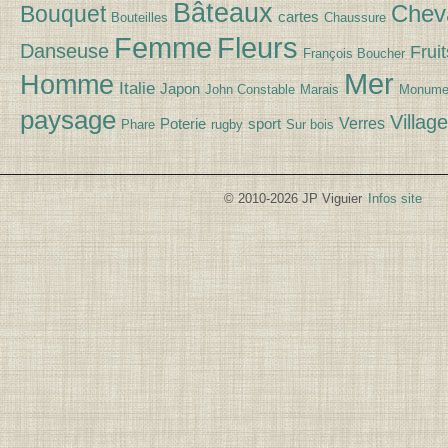
Bâteaux
Chev
Bouquet
cartes
Bouteilles
Chaussure
Fleurs
Femme
Danseuse
Fruit
François Boucher
Mer
Homme
Italie
Japon
John Constable
Marais
Monume
paysage
Village
Verres
Poterie
sport
Phare
rugby
Sur bois
© 2010-2026 JP Viguier
Infos site