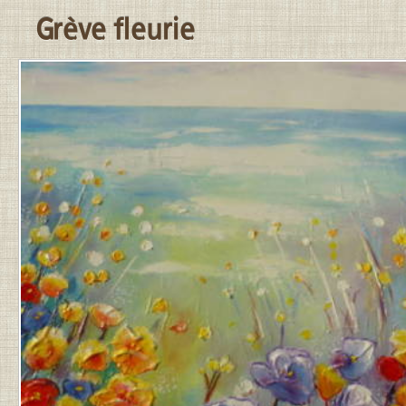
Grève fleurie
PUBLIÉ
LE
31
MARS
2026
PAR
JEAN-
PIERRE
.