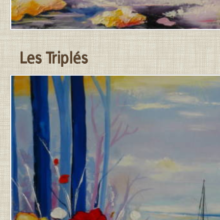
Les Triplés
PUBLIÉ
LE
31
MARS
2026
PAR
JEAN-
PIERRE
.
DERNIÈRE
MISE
À
JOUR
LE
31