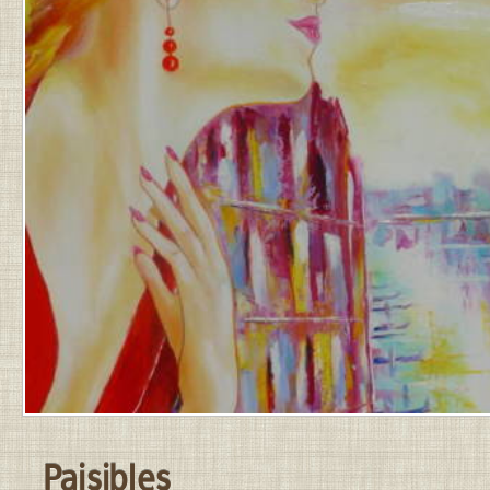
LE
31
MARS
2026
PAR
JEAN-
PIERRE
.
Paisibles