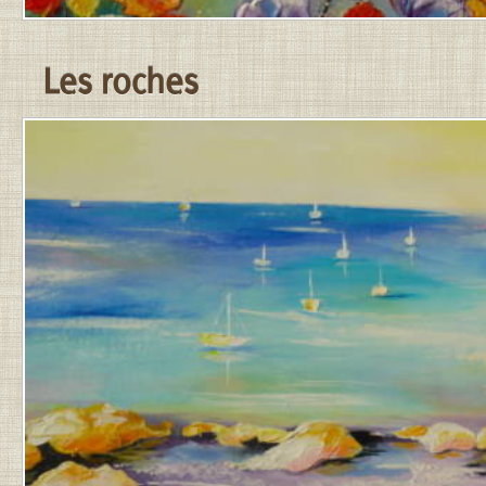
Les roches
PUBLIÉ
LE
31
MARS
2026
PAR
JEAN-
PIERRE
.