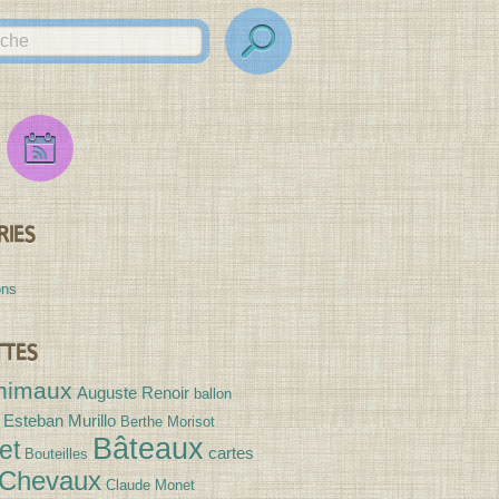
Flux
Flux
des
Expositions
RIES
ons
TTES
nimaux
Auguste Renoir
ballon
 Esteban Murillo
Berthe Morisot
Bâteaux
et
cartes
Bouteilles
Chevaux
Claude Monet