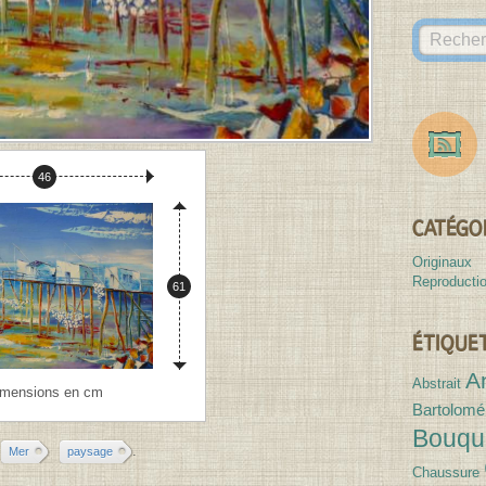
des
Canvases
Largeur :
46
CATÉGO
Originaux
Reproducti
Hauteur :
61
ÉTIQUE
A
Abstrait
imensions en cm
Bartolomé
Bouqu
.
Mer
paysage
Chaussure