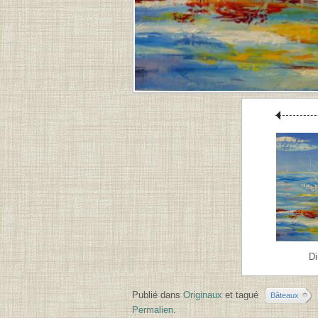
MIN
.
D
Publié dans
Originaux
et tagué
Bâteaux
Permalien
.