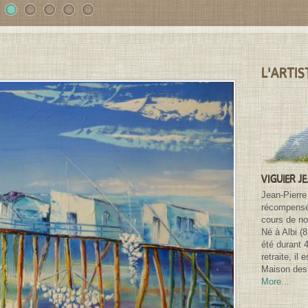
1
2
3
4
5
L'ARTIS
VIGUIER J
Jean-Pierre
récompensé 
cours de n
Né à Albi (
été durant 
retraite, il
Maison des 
More...
Search for: