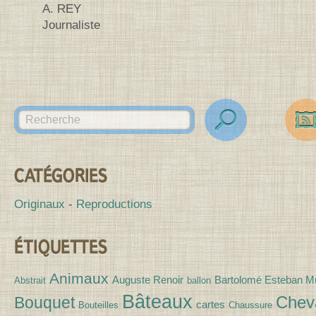
A. REY
Journaliste
Search for:
Contenu de la barre latérale
des
Canv
CATÉGORIES
Originaux
Reproductions
ÉTIQUETTES
Animaux
Auguste Renoir
Bartolomé Esteban Mu
Abstrait
ballon
Bâteaux
Chev
Bouquet
cartes
Bouteilles
Chaussure