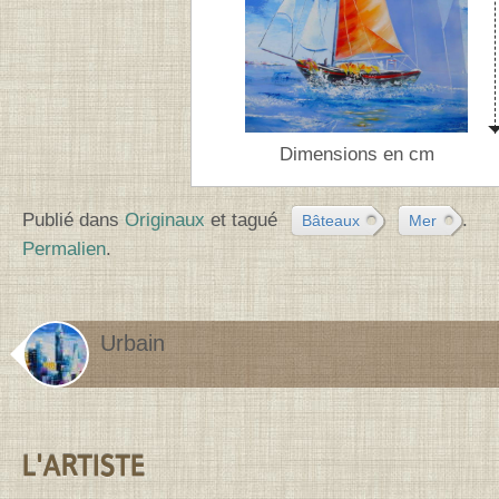
Dimensions en cm
Publié dans
Originaux
et tagué
.
Bâteaux
Mer
Permalien
.
Urbain
Contenu de la barre latérale
L'ARTISTE