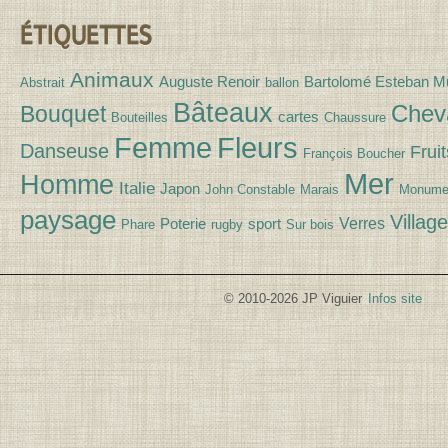
ÉTIQUETTES
Animaux
Auguste Renoir
Bartolomé Esteban Mu
Abstrait
ballon
Bâteaux
Chev
Bouquet
cartes
Bouteilles
Chaussure
Fleurs
Femme
Danseuse
Fruit
François Boucher
Mer
Homme
Italie
Japon
John Constable
Marais
Monume
paysage
Village
Verres
Poterie
sport
Phare
rugby
Sur bois
© 2010-2026 JP Viguier
Infos site