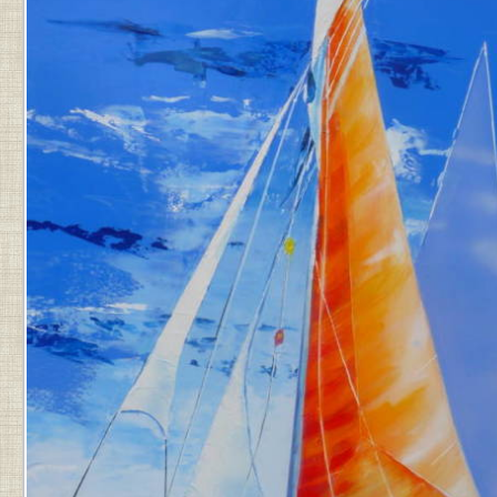
PAR
JEAN-
PIERRE
.
DERNIÈRE
MISE
À
JOUR
LE
9
JANVIER
2025
À
12
H
09
MIN
.