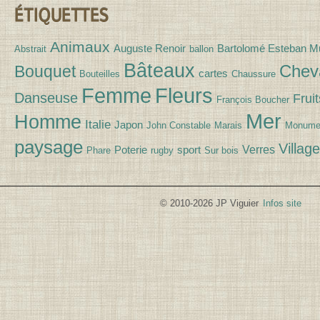
ÉTIQUETTES
Animaux
Auguste Renoir
Bartolomé Esteban Mu
Abstrait
ballon
Bâteaux
Chev
Bouquet
cartes
Bouteilles
Chaussure
Fleurs
Femme
Danseuse
Fruit
François Boucher
Mer
Homme
Italie
Japon
John Constable
Marais
Monume
paysage
Village
Verres
Poterie
sport
Phare
rugby
Sur bois
© 2010-2026 JP Viguier
Infos site