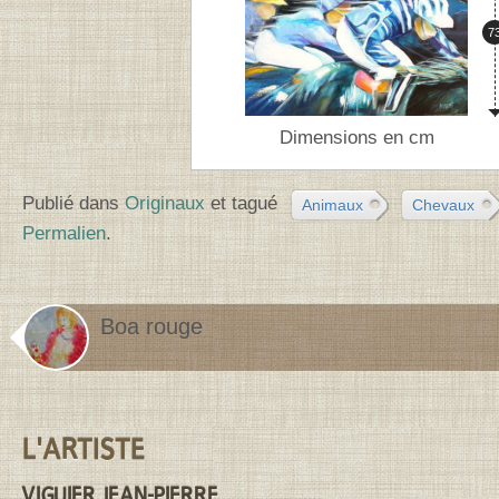
Ha
7
Dimensions en cm
Publié dans
Originaux
et tagué
Animaux
Chevaux
Permalien
.
Boa rouge
Contenu de la barre latérale
L'ARTISTE
VIGUIER JEAN-PIERRE