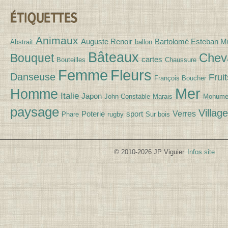
ÉTIQUETTES
Animaux
Auguste Renoir
Bartolomé Esteban Mu
Abstrait
ballon
Bâteaux
Chev
Bouquet
cartes
Bouteilles
Chaussure
Fleurs
Femme
Danseuse
Fruit
François Boucher
Mer
Homme
Italie
Japon
John Constable
Marais
Monume
paysage
Village
Verres
Poterie
sport
Phare
rugby
Sur bois
© 2010-2026 JP Viguier
Infos site