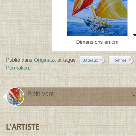
Dimensions en cm
Publié dans
Originaux
et tagué
Bâteaux
Homme
Permalien
.
Plein vent
L
Contenu de la barre latérale
L'ARTISTE