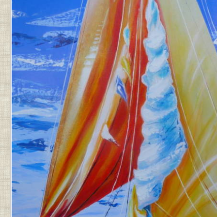
PAR
JEAN-
PIERRE
.
DERNIÈRE
MISE
À
JOUR
LE
9
JANVIER
2025
À
11
H
35
MIN
.