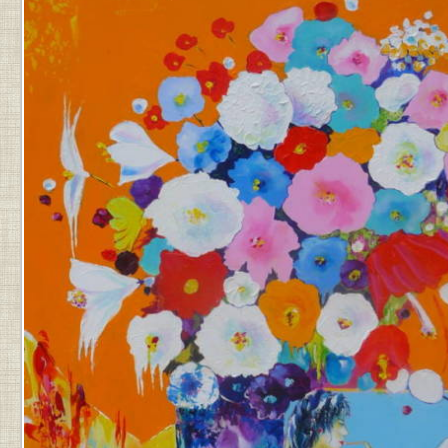
PAR
JEAN-
PIERRE
.
DERNIÈRE
MISE
À
JOUR
LE
22
MARS
2025
À
17
H
53
MIN
.