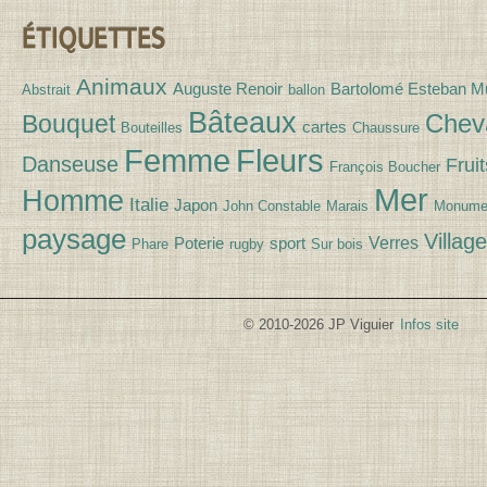
ÉTIQUETTES
Animaux
Auguste Renoir
Bartolomé Esteban Mu
Abstrait
ballon
Bâteaux
Chev
Bouquet
cartes
Bouteilles
Chaussure
Fleurs
Femme
Danseuse
Fruit
François Boucher
Mer
Homme
Italie
Japon
John Constable
Marais
Monume
paysage
Village
Verres
Poterie
sport
Phare
rugby
Sur bois
© 2010-2026 JP Viguier
Infos site