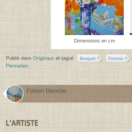
Dimensions en cm
Publié dans
Originaux
et tagué
Bouquet
Femme
Permalien
.
Foison blanche
Contenu de la barre latérale
L'ARTISTE