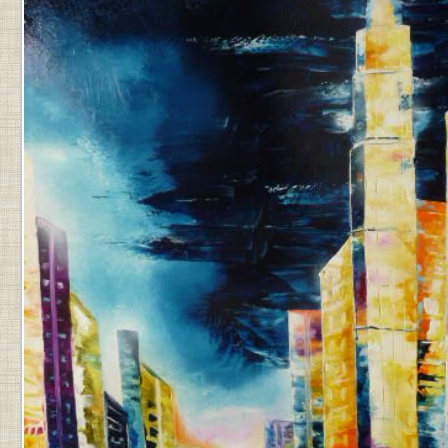
PAR
JEAN-
PIERRE
.
DERNIÈRE
MISE
À
JOUR
LE
9
MAI
2023
À
16
H
55
MIN
.