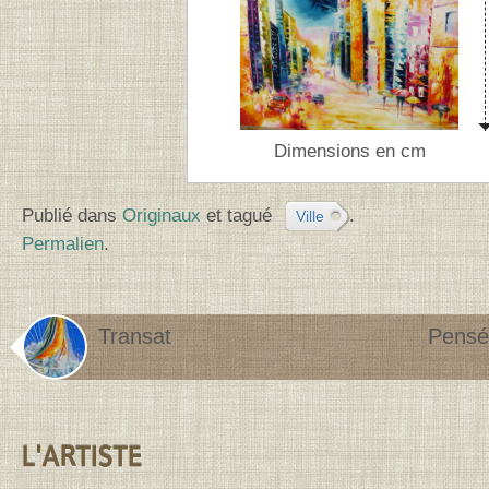
Dimensions en cm
Publié dans
Originaux
et tagué
.
Ville
Permalien
.
Transat
Pensé
Contenu de la barre latérale
L'ARTISTE