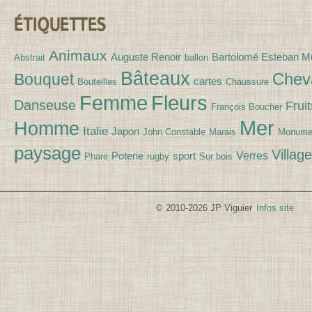
ÉTIQUETTES
Animaux
Auguste Renoir
Bartolomé Esteban Mu
Abstrait
ballon
Bâteaux
Chev
Bouquet
cartes
Bouteilles
Chaussure
Fleurs
Femme
Danseuse
Fruit
François Boucher
Mer
Homme
Italie
Japon
John Constable
Marais
Monume
paysage
Village
Verres
Poterie
sport
Phare
rugby
Sur bois
© 2010-2026 JP Viguier
Infos site