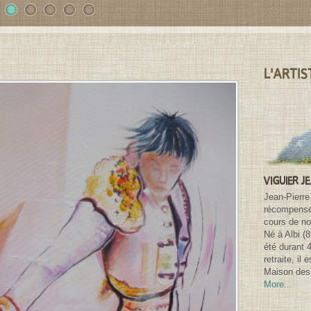
1
2
3
4
5
L'ARTIS
VIGUIER J
Jean-Pierre
récompensé 
cours de n
Né à Albi (
été durant 
retraite, il
Maison des 
More...
Search for: