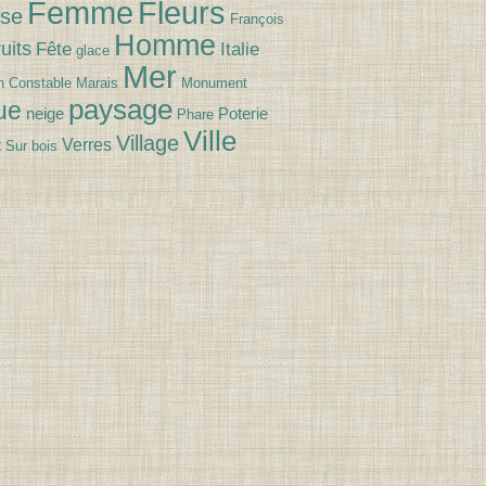
Fleurs
Femme
se
François
Homme
uits
Fête
Italie
glace
Mer
n Constable
Marais
Monument
paysage
ue
neige
Poterie
Phare
Ville
Village
Verres
t
Sur bois