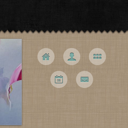
Navigation principale
Accueil
L’artiste
Galerie
Expos
Contact
06