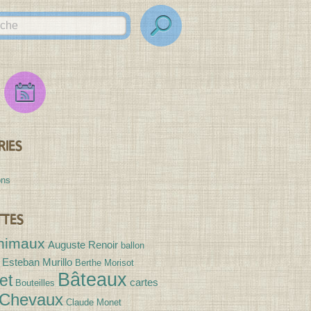
Flux
Flux
des
Expositions
RIES
ons
TTES
nimaux
Auguste Renoir
ballon
 Esteban Murillo
Berthe Morisot
Bâteaux
et
cartes
Bouteilles
Chevaux
Claude Monet