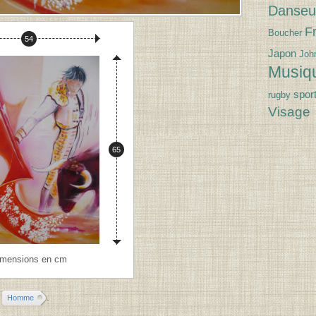
Danseu
Fr
Boucher
Largeur :
54
Japon
Joh
Musiq
spor
rugby
Visage
Hauteur :
65
imensions en cm
.
Homme