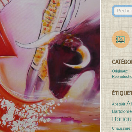
des
Canvases
CATÉGO
Originaux
Reproducti
ÉTIQUE
A
Abstrait
Bartolomé
Bouqu
Chaussure