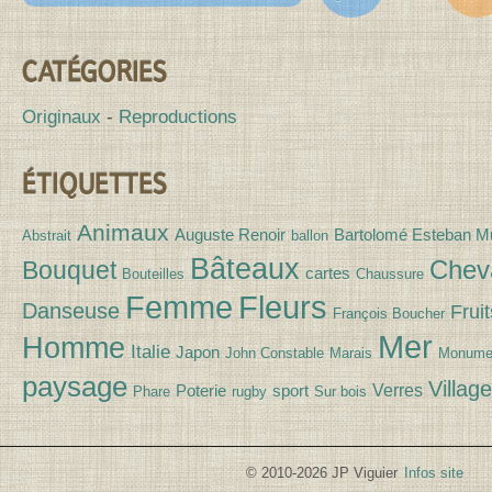
Canv
CATÉGORIES
Originaux
Reproductions
ÉTIQUETTES
Animaux
Auguste Renoir
Bartolomé Esteban Mu
Abstrait
ballon
Bâteaux
Chev
Bouquet
cartes
Bouteilles
Chaussure
Fleurs
Femme
Danseuse
Fruit
François Boucher
Mer
Homme
Italie
Japon
John Constable
Marais
Monume
paysage
Village
Verres
Poterie
sport
Phare
rugby
Sur bois
© 2010-2026 JP Viguier
Infos site