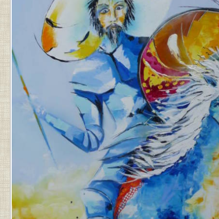
PAR
JEAN-
PIERRE
.