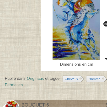
Ha
10
Dimensions en cm
Publié dans
Originaux
et tagué
Chevaux
Homme
Permalien
.
BOUQUET 6