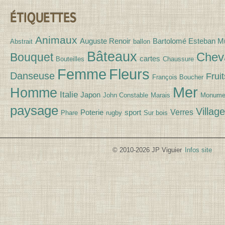
ÉTIQUETTES
Animaux
Auguste Renoir
Bartolomé Esteban Mu
Abstrait
ballon
Bâteaux
Chev
Bouquet
cartes
Bouteilles
Chaussure
Fleurs
Femme
Danseuse
Fruit
François Boucher
Mer
Homme
Italie
Japon
John Constable
Marais
Monume
paysage
Village
Verres
Poterie
sport
Phare
rugby
Sur bois
© 2010-2026 JP Viguier
Infos site