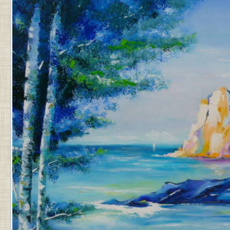
PAR
JEAN-
PIERRE
.
DERNIÈRE
MISE
À
JOUR
LE
10
DÉCEMBRE
2024
À
10
H
12
MIN
.