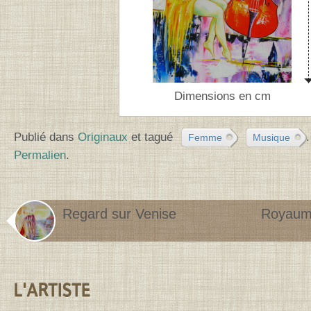
Dimensions en cm
Publié dans
Originaux
et tagué
.
Femme
Musique
Permalien
.
Regard sur Venise
Royaume
Contenu de la barre latérale
L'ARTISTE