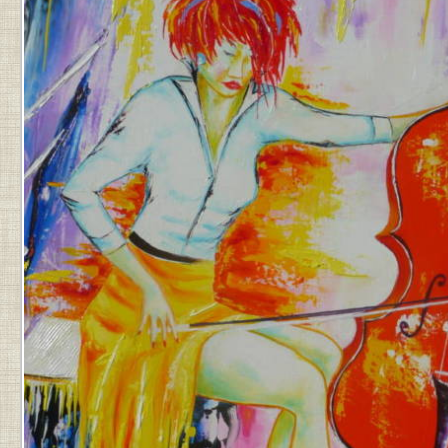
PAR
JEAN-
PIERRE
.