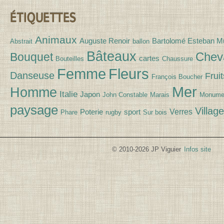
ÉTIQUETTES
Animaux
Auguste Renoir
Bartolomé Esteban Mu
Abstrait
ballon
Bâteaux
Chev
Bouquet
cartes
Bouteilles
Chaussure
Fleurs
Femme
Danseuse
Fruit
François Boucher
Mer
Homme
Italie
Japon
John Constable
Marais
Monume
paysage
Village
Verres
Poterie
sport
Phare
rugby
Sur bois
© 2010-2026 JP Viguier
Infos site