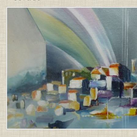
PUBLIÉ
LE
27
AOÛT
2010
PAR
JEAN-
PIERRE
.
DERNIÈRE
MISE
À
JOUR
LE
15
NOVEMBRE
2012
À
3
H
24