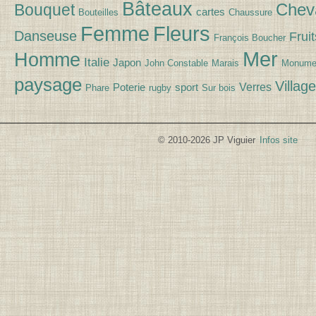
Bâteaux
Chev
Bouquet
cartes
Bouteilles
Chaussure
Fleurs
Femme
Danseuse
Fruit
François Boucher
Mer
Homme
Italie
Japon
John Constable
Marais
Monume
paysage
Village
Verres
Poterie
sport
Phare
rugby
Sur bois
© 2010-2026 JP Viguier
Infos site