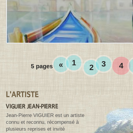
LE
27
AOÛT
2010
À
1
H
25
MIN
.
1
3
«
4
5 pages
2
Contenu de la barre latérale
L'ARTISTE
VIGUIER JEAN-PIERRE
Jean-Pierre VIGUIER est un artiste
connu et reconnu, récompensé à
plusieurs reprises et invité